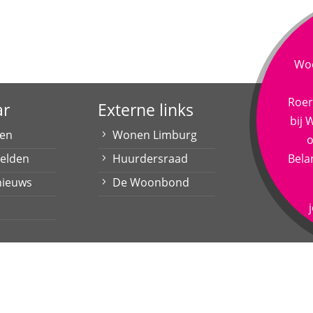
Woo
Roer
ar
Externe links
bij
den
Wonen Limburg
o
melden
Huurdersraad
Bela
nieuws
De Woonbond
 | © 2021 Alle rechten voorbehouden