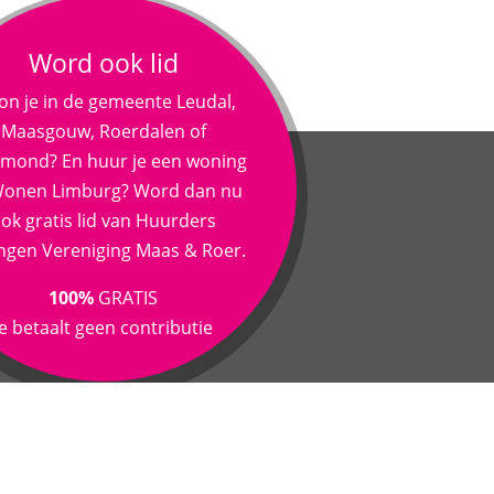
Word ook lid
n je in de gemeente Leudal,
Maasgouw, Roerdalen of
mond? En huur je een woning
 Wonen Limburg? Word dan nu
ok gratis lid van Huurders
ngen Vereniging Maas & Roer.
100%
GRATIS
je betaalt geen contributie