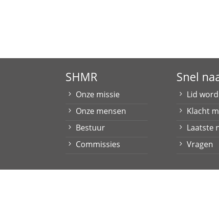
SHMR
Snel na
Onze missie
Lid wor
Onze mensen
Klacht 
Bestuur
Laatste 
Commissies
Vragen
Contact
|
Privacyverkaring
Stichting Huurdersbelangen Maas & Roer