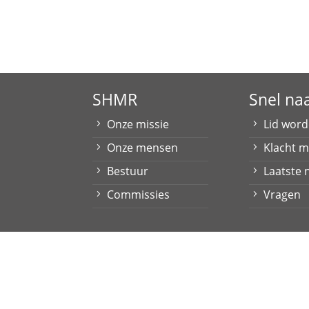
SHMR
Snel na
Onze missie
Lid wor
Onze mensen
Klacht 
Bestuur
Laatste 
Commissies
Vragen
Contact
|
Privacyverkaring
Stichting Huurdersbelangen Maas & Roer