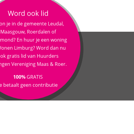
Word ook lid
n je in de gemeente Leudal,
Maasgouw, Roerdalen of
mond? En huur je een woning
 Wonen Limburg? Word dan nu
ok gratis lid van Huurders
ngen Vereniging Maas & Roer.
100%
GRATIS
je betaalt geen contributie