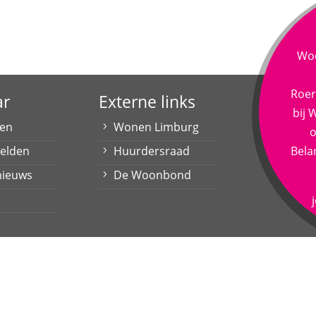
Woo
Roer
ar
Externe links
bij
den
Wonen Limburg
o
melden
Huurdersraad
Bela
nieuws
De Woonbond
 | © 2021 Alle rechten voorbehouden