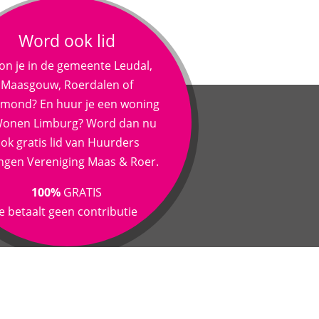
Word ook lid
n je in de gemeente Leudal,
Maasgouw, Roerdalen of
mond? En huur je een woning
 Wonen Limburg? Word dan nu
ok gratis lid van Huurders
ngen Vereniging Maas & Roer.
100%
GRATIS
je betaalt geen contributie