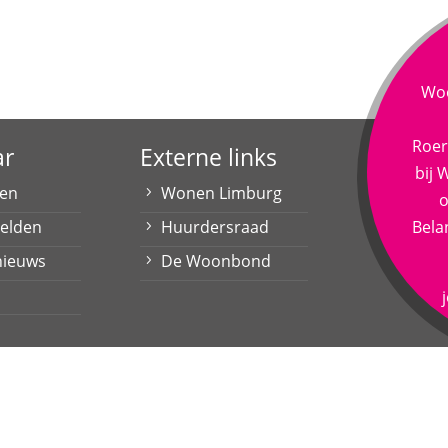
Woo
Roer
ar
Externe links
bij
den
Wonen Limburg
o
melden
Huurdersraad
Bela
nieuws
De Woonbond
 | © 2021 Alle rechten voorbehouden