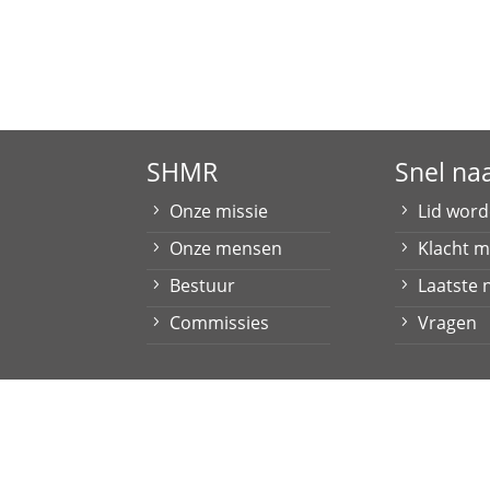
SHMR
Snel na
Onze missie
Lid wor
Onze mensen
Klacht 
Bestuur
Laatste 
Commissies
Vragen
Contact
|
Privacyverkaring
Stichting Huurdersbelangen Maas & Roer