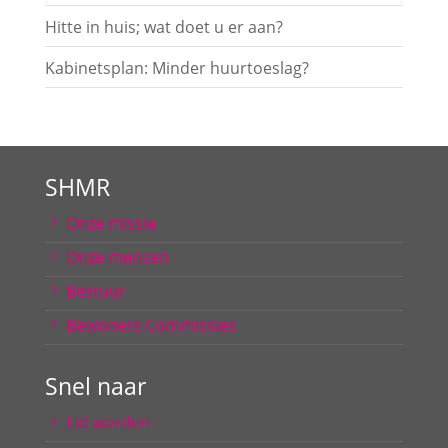
Hitte in huis; wat doet u er aan?
Kabinetsplan: Minder huurtoeslag?
SHMR
Onze missie
Onze mensen
Bestuur
Bewoners Commissies
Snel naar
Lid worden